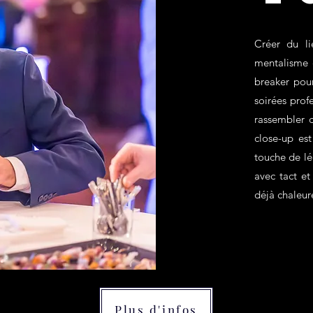
Créer du li
mentalisme e
breaker pour
soirées prof
rassembler d
close-up est
touche de lé
avec tact e
déjà chaleur
Plus d'infos