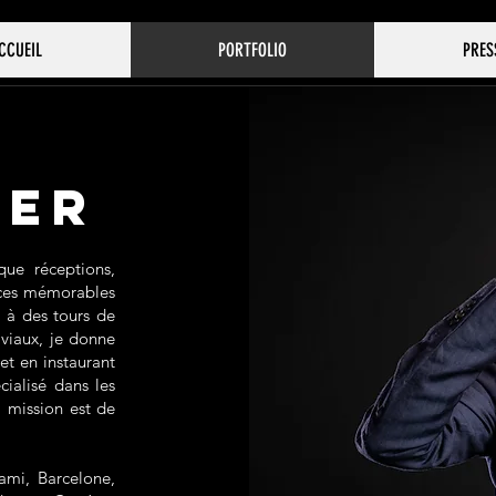
CCUEIL
PORTFOLIO
PRES
ker
que réceptions,
nces mémorables
 à des tours de
iviaux, je donne
et en instaurant
ialisé dans les
a mission est de
ami, Barcelone,